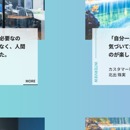
に必要なの
「自分一
なく、人間
気づいて
た。
のが楽し
INTERVIEW
カスタマー
北出 珠実
MORE