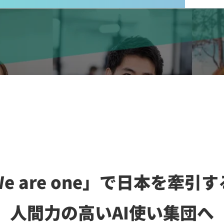
e are one」で日本を牽引
人間力の高いAI使い集団へ