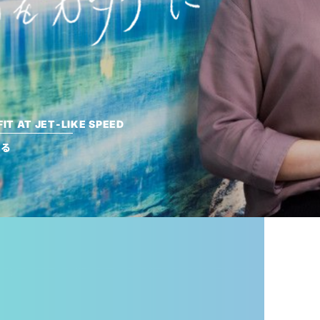
IT AT JET-LIKE SPEED
創る