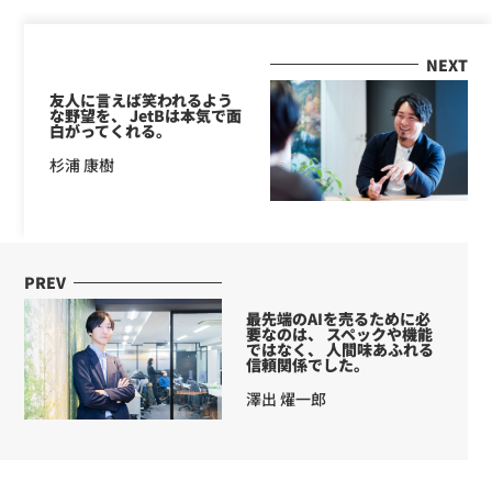
NEXT
友人に言えば笑われるよう
な野望を、 JetBは本気で面
白がってくれる。
杉浦 康樹
PREV
最先端のAIを売るために必
要なのは、 スペックや機能
ではなく、 人間味あふれる
信頼関係でした。
澤出 燿一郎